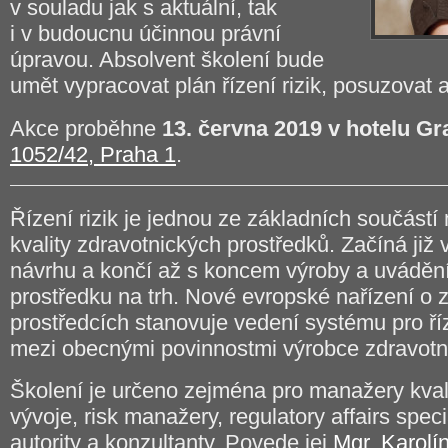
v souladu jak s aktuální, tak
i v budoucnu účinnou právní
úpravou. Absolvent školení bude
umět vypracovat plán řízení rizik, posuzovat a 
Akce proběhne
13. června 2019 v hotelu Gr
1052/42, Praha 1
.
Řízení rizik je jednou ze základních součás
kvality zdravotnických prostředků. Začíná již
návrhu a končí až s koncem výroby a uváděn
prostředku na trh. Nové evropské nařízení o 
prostředcích stanovuje vedení systému pro říz
mezi obecnými povinnostmi výrobce zdravotn
Školení je určeno zejména pro manažery kvali
vývoje, risk manažery, regulatory affairs speci
autority a konzultanty. Povede jej
Mgr. Karolí